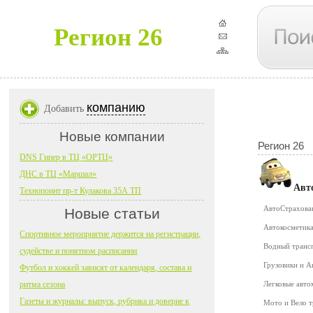
Регион 26
компанию
Добавить
Новые компании
Регион 26
DNS Гипер в ТЦ «ОРТЦ»
ДНС в ТЦ «Маршал»
Авт
Технопоинт пр-т Кулакова 35А ТП
АвтоСтрахов
Новые статьи
Автокосметика
Спортивное мероприятие держится на регистрации,
Водный транс
судействе и понятном расписании
Грузовики и 
Футбол и хоккей зависят от календаря, состава и
ритма сезона
Легковые авт
Газеты и журналы: выпуск, рубрика и доверие к
Мото и Вело 