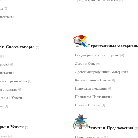
Трудоустройство. Агентства
[0]
[0]
нцы
[0]
ешествия
[0]
Строительные материа
рт. Спорт-товары
[0]
Все для ремонта. Инструмент
[0]
т
[0]
Двери и Окна
[0]
 спорт
[0]
Древесная продукция и Материалы
[0]
енитости
[0]
Керамогранит и Плитка
[0]
ксы и Организации
[0]
Напольные покрытия
[0]
ероприятия
[0]
Полимеры. Полиэтилен
[0]
овары и Услуги
[0]
Стены и Потолки
[0]
кей
[0]
ры и Услуги
[0]
Услуги и Предложения
[0]
азины
[0]
Оценочные услуги
[1]