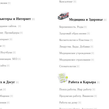
Консалтинг
[0]
клюзив
[0]
ьютеры и Интернет
[0]
Медицина и Здоровье
[0]
здание сайтов.
[0]
Беременность. Роды
[0]
инг. Провайдеры
[0]
Здоровый образ жизни
[0]
Интернет
[0]
Косметология и Пластика
[0]
ие
[0]
Лекарства. Бады. Добавки
[0]
 Ноутбуки
[0]
Медицинские учреждения
[0]
тимизация. SEO
[0]
Медицинское страхование
[0]
сайта
[0]
Стоматология
[0]
х и Досуг
Работа и Карьера
[0]
[0]
дых
Поиск работы. Ищу работу
[0]
[0]
 Общение
Предлагаю работу. Вакансии
[0]
[0]
ечения
Работа на дому
[0]
[0]