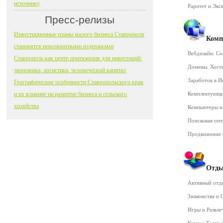
источнику
Раритет и Экс
Пресс-релизы
Инвестиционные планы малого бизнеса Ставрополя
Комп
становятся невозвратными издержками
Вебдизайн. Со
Ставрополь как центр притяжения для инвестиций:
Домены. Хост
экономика, логистика, человеческий капитал
Заработок в 
Географические особенности Ставропольского края
и их влияние на развитие бизнеса и сельского
Комплектующ
хозяйства
Компьютеры и
Поисковая оп
Продвижение 
Отды
Активный от
Знакомства и
Игры и Развл