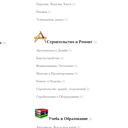
Порталы. Форумы. Блоги
[0]
Реклама
[0]
Телевидение, радио
[0]
Строительство и Ремонт
лы
[0]
[0]
Архитектура и Дизайн
[0]
Благоустройство
[0]
Коммуникации. Отопление
[0]
Монтаж и Проектирование
[0]
Ремонт и Отделка
[0]
Строительство зданий, сооружений
[0]
Стройтехника и Оборудование
[0]
Учеба и Образование
[0]
Автошколы. Курсы вождения
[0]