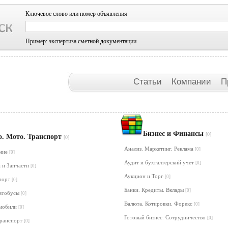
Ключевое слово или номер объявления
Пример: экспертиза сметной документации
Статьи
Компании
П
Бизнес и Финансы
[0]
о. Мото. Транспорт
[0]
Анализ. Маркетинг. Реклама
[0]
ание
[0]
Аудит и бухгалтерский учет
[0]
 и Запчасти
[0]
Аукцион и Торг
[0]
порт
[0]
Банки. Кредиты. Вклады
[0]
Автобусы
[0]
Валюта. Котировки. Форекс
[0]
омобили
[0]
Готовый бизнес. Сотрудничество
[0]
транспорт
[0]