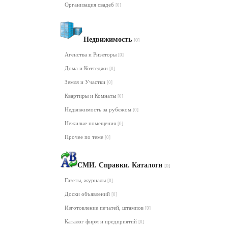
Организация свадеб
[0]
Недвижимость
[0]
Агенства и Риэлторы
[0]
Дома и Коттеджи
[0]
Земля и Участки
[0]
Квартиры и Комнаты
[0]
Недвижимость за рубежом
[0]
Нежилые помещения
[0]
Прочее по теме
[0]
СМИ. Справки. Каталоги
[0]
Газеты, журналы
[0]
Доски объявлений
[0]
Изготовление печатей, штампов
[0]
Каталог фирм и предприятий
[0]