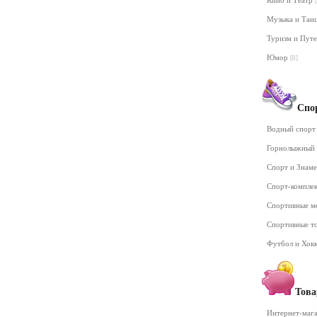
Кино и Театр
Музыка и Та
Туризм и Пут
Юмор
[0]
Спо
Водный спор
Горнолыжный
Спорт и Знам
Спорт-компле
Спортивные м
Спортивные т
Футбол и Хок
Това
Интернет-маг