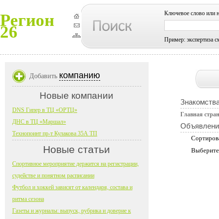
Ключевое слово или 
Регион
26
Пример: экспертиза с
компанию
Добавить
Новые компании
Знакомств
DNS Гипер в ТЦ «ОРТЦ»
Главная стра
ДНС в ТЦ «Маршал»
Объявлени
Технопоинт пр-т Кулакова 35А ТП
Сортиров
Новые статьи
Выберите
Спортивное мероприятие держится на регистрации,
судействе и понятном расписании
Футбол и хоккей зависят от календаря, состава и
ритма сезона
Газеты и журналы: выпуск, рубрика и доверие к