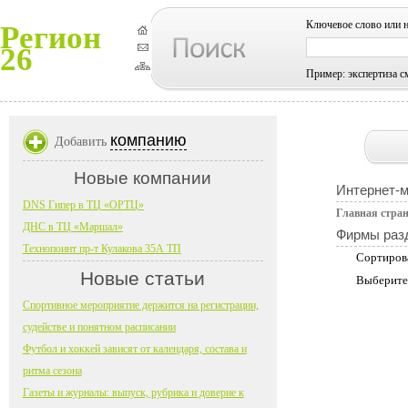
Ключевое слово или 
Регион
26
Пример: экспертиза с
компанию
Добавить
Новые компании
Интернет-
DNS Гипер в ТЦ «ОРТЦ»
Главная стра
ДНС в ТЦ «Маршал»
Фирмы раз
Технопоинт пр-т Кулакова 35А ТП
Сортиров
Новые статьи
Выберите
Спортивное мероприятие держится на регистрации,
судействе и понятном расписании
Футбол и хоккей зависят от календаря, состава и
ритма сезона
Газеты и журналы: выпуск, рубрика и доверие к