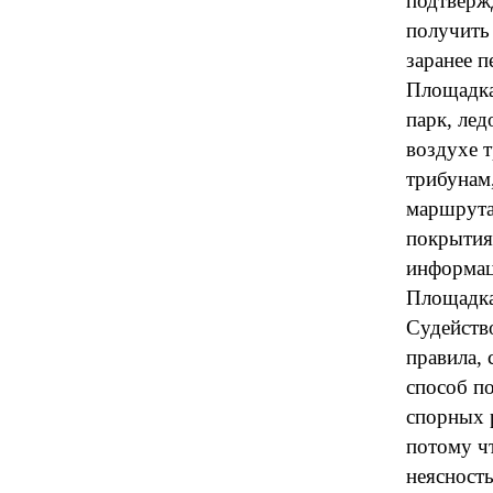
подтвержд
получить
заранее п
Площадка 
парк, лед
воздухе т
трибунам,
маршрута
покрытия 
информац
Площадка
Судейств
правила, 
способ п
спорных 
потому чт
неясность