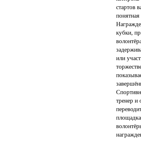
стартов 
понятная 
Награжде
кубки, пр
волонтёр
задержив
или участ
торжеств
показывае
завершён
Спортивно
тренер и 
переводит
площадка 
волонтёры
награжде