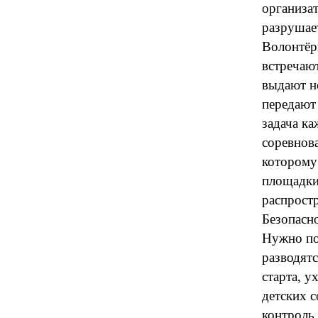
организат
разрушает
Волонтёр
встречают
выдают н
передают 
задача ка
соревнов
которому 
площадки
распростр
Безопасно
Нужно пон
разводятс
старта, 
детских 
контроль 