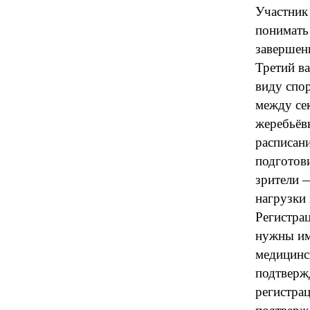
Участник
понимать 
завершен
Третий в
виду спор
между сек
жеребьёв
расписан
подготов
зрители 
нагрузки
Регистрац
нужны имя
медицинск
подтверж
регистрац