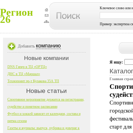
Ключевое слово или 
Регион
26
Пример: экспертиза с
компанию
Добавить
Новые компании
Я ищу:
DNS Гипер в ТЦ «ОРТЦ»
Каталог
ДНС в ТЦ «Маршал»
Главная стра
Технопоинт пр-т Кулакова 35А ТП
Спорти
Новые статьи
судейс
Спортивное мероприятие держится на регистрации,
Спортивн
судействе и понятном расписании
городской
Футбол и хоккей зависят от календаря, состава и
фестиваль
ритма сезона
старт для
Газеты и журналы: выпуск, рубрика и доверие к