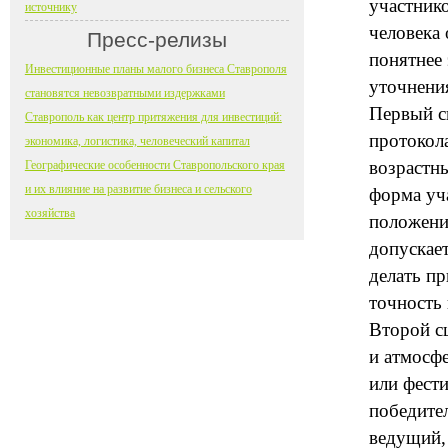
участник
источнику
человека 
Пресс-релизы
понятнее 
Инвестиционные планы малого бизнеса Ставрополя
уточнени
становятся невозвратными издержками
Первый с
Ставрополь как центр притяжения для инвестиций:
протокол
экономика, логистика, человеческий капитал
возрастны
Географические особенности Ставропольского края
и их влияние на развитие бизнеса и сельского
форма уча
хозяйства
положени
допускает
делать пр
точность 
Второй сц
и атмосфе
или фести
победител
ведущий,