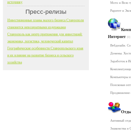
источнику
Мото и Вело 
Пресс-релизы
Раритет и Экс
Инвестиционные планы малого бизнеса Ставрополя
становятся невозвратными издержками
Комп
Ставрополь как центр притяжения для инвестиций:
Интернет
[0]
экономика, логистика, человеческий капитал
Вебдизайн. Со
Географические особенности Ставропольского края
Домены. Хост
и их влияние на развитие бизнеса и сельского
Заработок в 
хозяйства
Комплектующ
Компьютеры и
Поисковая оп
Продвижение 
Отды
Активный от
Знакомства и