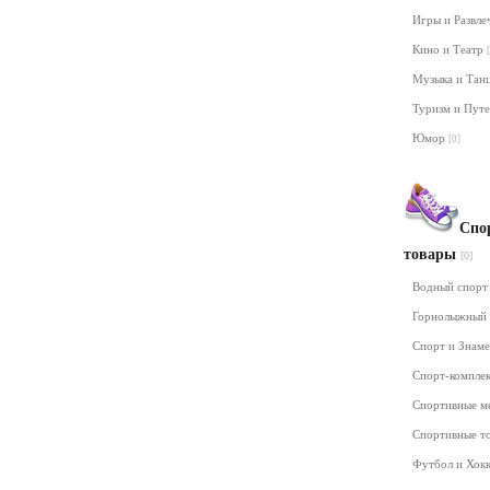
Игры и Развл
Кино и Театр
Музыка и Та
Туризм и Пут
Юмор
[0]
Спо
товары
[0]
Водный спор
Горнолыжный
Спорт и Знам
Спорт-компле
Спортивные м
Спортивные т
Футбол и Хок