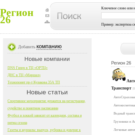
Ключевое слово или 
Регион
26
Пример: экспертиза с
компанию
Добавить
Новые компании
Регион 26
DNS Гипер в ТЦ «ОРТЦ»
ДНС в ТЦ «Маршал»
Авт
Технопоинт пр-т Кулакова 35А ТП
Транспорт
[0
Новые статьи
АвтоСтрахов
Спортивное мероприятие держится на регистрации,
Автокосметика
судействе и понятном расписании
Водный транс
Футбол и хоккей зависят от календаря, состава и
Грузовики и 
ритма сезона
Газеты и журналы: выпуск, рубрика и доверие к
Легковые авт