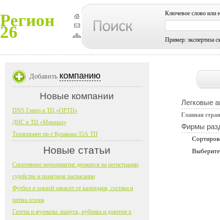
Ключевое слово или 
Регион
26
Пример: экспертиза с
компанию
Добавить
Новые компании
Легковые 
DNS Гипер в ТЦ «ОРТЦ»
Главная стра
ДНС в ТЦ «Маршал»
Фирмы раз
Технопоинт пр-т Кулакова 35А ТП
Сортиров
Новые статьи
Выберите
Спортивное мероприятие держится на регистрации,
судействе и понятном расписании
Футбол и хоккей зависят от календаря, состава и
ритма сезона
Газеты и журналы: выпуск, рубрика и доверие к