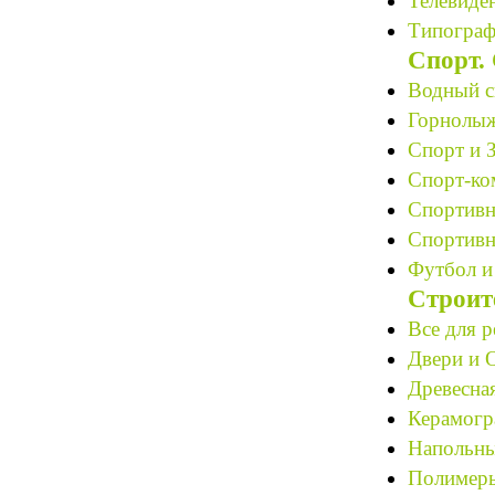
Телевиден
Типограф
Спорт.
Водный с
Горнолыж
Спорт и 
Спорт-ко
Спортивн
Спортивн
Футбол и
Строит
Все для р
Двери и О
Древесная
Керамогр
Напольны
Полимеры