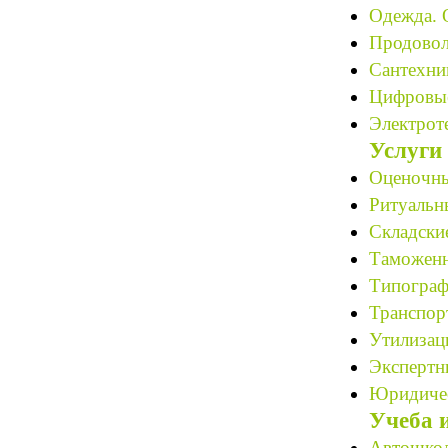
Одежда. 
Продовол
Сантехни
Цифровые
Электрот
Услуги
Оценочны
Ритуальн
Складские
Таможенн
Типограф
Транспор
Утилизац
Экспертн
Юридичес
Учеба 
Автошкол