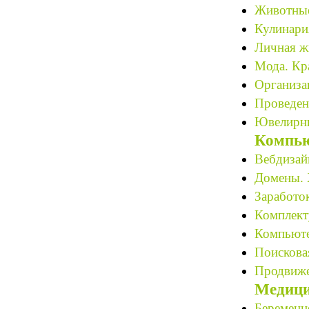
Животные 
Кулинари
Личная ж
Мода. Кра
Организац
Проведен
Ювелирны
Компью
Вебдизайн
Домены. 
Заработок
Комплект
Компьюте
Поискова
Продвиже
Медици
Беременн