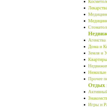
Косметоло
Лекарства
Медицинс
Медицинс
Стоматол
Недвиж
Агенства 
Дома и К
Земля и У
Квартиры
Недвижим
Нежилые 
Прочее по
Отдых 
Активный
Знакомст
Игры и Р