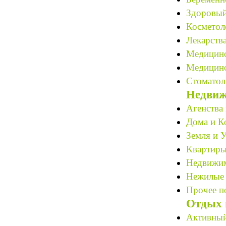
Здоровый
Косметоло
Лекарства
Медицинс
Медицинс
Стоматол
Недвиж
Агенства 
Дома и К
Земля и У
Квартиры
Недвижим
Нежилые 
Прочее по
Отдых 
Активный