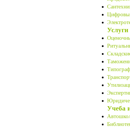
Сантехни
Цифровые
Электрот
Услуги
Оценочны
Ритуальн
Складские
Таможенн
Типограф
Транспор
Утилизац
Экспертн
Юридичес
Учеба 
Автошкол
Библиотек