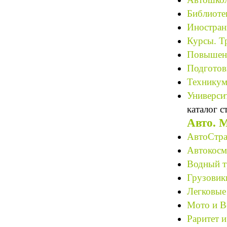
Библиотек
Иностран
Курсы. Т
Повышени
Подготов
Техникум
Университ
каталог с
Авто. 
АвтоСтра
Автокосме
Водный т
Грузовик
Легковые
Мото и В
Раритет и