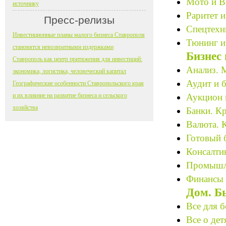
Мото и В
источнику
Раритет и
Пресс-релизы
Спецтехн
Инвестиционные планы малого бизнеса Ставрополя
Тюнинг и
становятся невозвратными издержками
Бизнес
Ставрополь как центр притяжения для инвестиций:
Анализ. М
экономика, логистика, человеческий капитал
Аудит и б
Географические особенности Ставропольского края
и их влияние на развитие бизнеса и сельского
Аукцион 
хозяйства
Банки. К
Валюта. 
Готовый 
Консалтин
Промышле
Финансы 
Дом. Б
Все для 
Все о дет