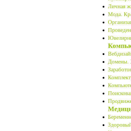
Личная ж
Мода. Кра
Организац
Проведен
Ювелирны
Компью
Вебдизайн
Домены. 
Заработок
Комплект
Компьюте
Поискова
Продвиже
Медици
Беременн
Здоровый