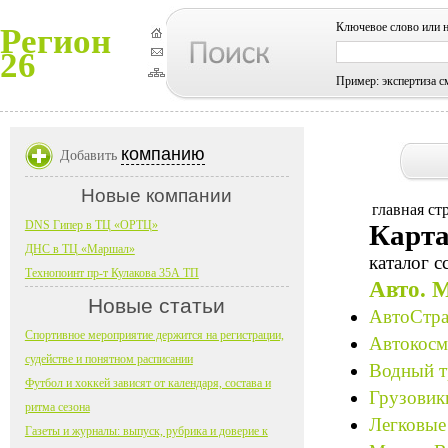
Ключевое слово или 
Регион
26
Пример: экспертиза с
компанию
Добавить
Новые компании
главная ст
DNS Гипер в ТЦ «ОРТЦ»
Карта
ДНС в ТЦ «Маршал»
каталог с
Технопоинт пр-т Кулакова 35А ТП
Авто. 
Новые статьи
АвтоСтра
Спортивное мероприятие держится на регистрации,
Автокосме
судействе и понятном расписании
Водный т
Футбол и хоккей зависят от календаря, состава и
Грузовик
ритма сезона
Легковые
Газеты и журналы: выпуск, рубрика и доверие к