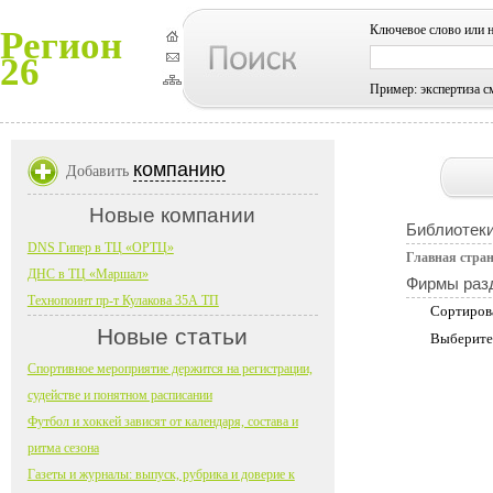
Ключевое слово или 
Регион
26
Пример: экспертиза с
компанию
Добавить
Новые компании
Библиотеки
DNS Гипер в ТЦ «ОРТЦ»
Главная стра
ДНС в ТЦ «Маршал»
Фирмы раз
Технопоинт пр-т Кулакова 35А ТП
Сортиров
Новые статьи
Выберите
Спортивное мероприятие держится на регистрации,
судействе и понятном расписании
Футбол и хоккей зависят от календаря, состава и
ритма сезона
Газеты и журналы: выпуск, рубрика и доверие к