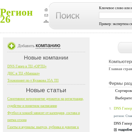
Ключевое слово или 
Регион
26
Пример: экспертиза с
компанию
Добавить
Новые компании
Компьютер
DNS Гипер в ТЦ «ОРТЦ»
Главная стра
ДНС в ТЦ «Маршал»
Технопоинт пр-т Кулакова 35А ТП
Фирмы раз
Новые статьи
Сортиров
Выберите
Спортивное мероприятие держится на регистрации,
судействе и понятном расписании
DNS Гипер
1.
Футбол и хоккей зависят от календаря, состава и
регион: Став
ритма сезона
DNS Гипер
Газеты и журналы: выпуск, рубрика и доверие к