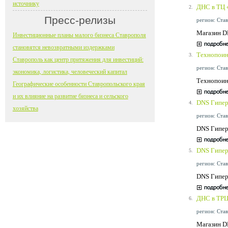
источнику
ДНС в ТЦ
2.
Пресс-релизы
регион: Став
Магазин D
Инвестиционные планы малого бизнеса Ставрополя
становятся невозвратными издержками
Технопоин
3.
Ставрополь как центр притяжения для инвестиций:
регион: Став
экономика, логистика, человеческий капитал
Технопоин
Географические особенности Ставропольского края
и их влияние на развитие бизнеса и сельского
DNS Гипер
4.
хозяйства
регион: Став
DNS Гипер 
DNS Гипер
5.
регион: Став
DNS Гипер 
ДНС в ТРЦ
6.
регион: Став
Магазин D