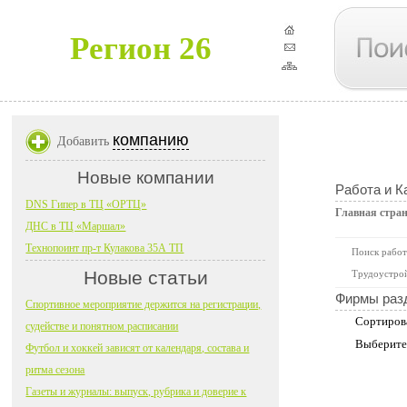
Регион 26
компанию
Добавить
Новые компании
Работа и К
DNS Гипер в ТЦ «ОРТЦ»
Главная стра
ДНС в ТЦ «Маршал»
Технопоинт пр-т Кулакова 35А ТП
Поиск работ
Новые статьи
Трудоустрой
Фирмы раз
Спортивное мероприятие держится на регистрации,
Сортиров
судействе и понятном расписании
Выберите
Футбол и хоккей зависят от календаря, состава и
ритма сезона
Газеты и журналы: выпуск, рубрика и доверие к