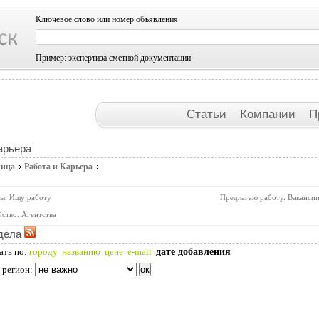
Ключевое слово или номер объявления
Пример: экспертиза сметной документации
Статьи
Компании
П
арьера
ница
Работа и Карьера
ы. Ищу работу
Предлагаю работу. Ваканси
ство. Агентства
дела
дате добавления
ать по:
городу
названию
цене
e-mail
 регион: