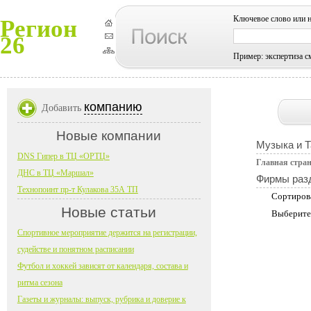
Ключевое слово или 
Регион
26
Пример: экспертиза с
компанию
Добавить
Новые компании
Музыка и 
DNS Гипер в ТЦ «ОРТЦ»
Главная стра
ДНС в ТЦ «Маршал»
Фирмы раз
Технопоинт пр-т Кулакова 35А ТП
Сортиров
Новые статьи
Выберите
Спортивное мероприятие держится на регистрации,
судействе и понятном расписании
Футбол и хоккей зависят от календаря, состава и
ритма сезона
Газеты и журналы: выпуск, рубрика и доверие к