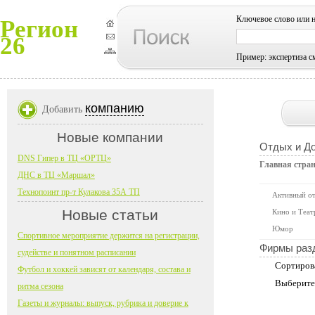
Ключевое слово или 
Регион
26
Пример: экспертиза с
компанию
Добавить
Новые компании
Отдых и До
DNS Гипер в ТЦ «ОРТЦ»
Главная стра
ДНС в ТЦ «Маршал»
Технопоинт пр-т Кулакова 35А ТП
Активный о
Новые статьи
Кино и Теат
Юмор
Спортивное мероприятие держится на регистрации,
Фирмы раз
судействе и понятном расписании
Сортиров
Футбол и хоккей зависят от календаря, состава и
Выберите
ритма сезона
Газеты и журналы: выпуск, рубрика и доверие к