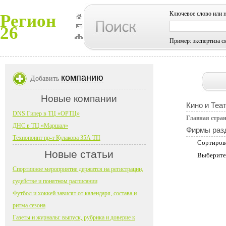
Ключевое слово или 
Регион
26
Пример: экспертиза с
компанию
Добавить
Новые компании
Кино и Теа
DNS Гипер в ТЦ «ОРТЦ»
Главная стра
ДНС в ТЦ «Маршал»
Фирмы раз
Технопоинт пр-т Кулакова 35А ТП
Сортиров
Новые статьи
Выберите
Спортивное мероприятие держится на регистрации,
судействе и понятном расписании
Футбол и хоккей зависят от календаря, состава и
ритма сезона
Газеты и журналы: выпуск, рубрика и доверие к