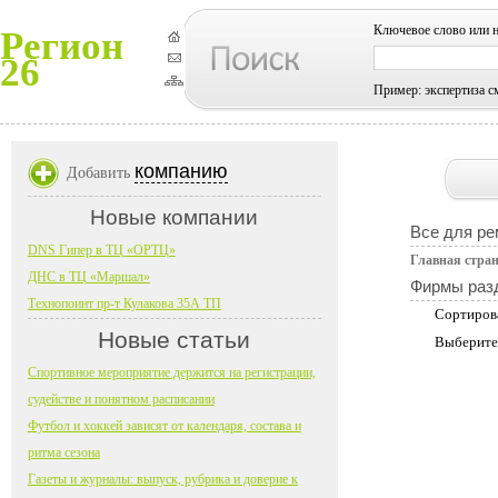
Ключевое слово или 
Регион
26
Пример: экспертиза с
компанию
Добавить
Новые компании
Все для ре
DNS Гипер в ТЦ «ОРТЦ»
Главная стра
ДНС в ТЦ «Маршал»
Фирмы раз
Технопоинт пр-т Кулакова 35А ТП
Сортиров
Новые статьи
Выберите
Спортивное мероприятие держится на регистрации,
судействе и понятном расписании
Футбол и хоккей зависят от календаря, состава и
ритма сезона
Газеты и журналы: выпуск, рубрика и доверие к