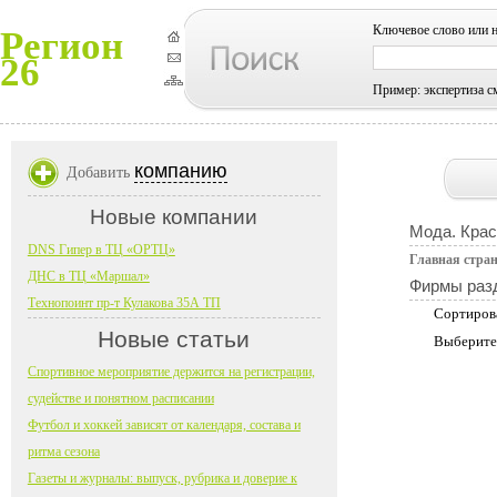
Ключевое слово или 
Регион
26
Пример: экспертиза с
компанию
Добавить
Новые компании
Мода. Крас
DNS Гипер в ТЦ «ОРТЦ»
Главная стра
ДНС в ТЦ «Маршал»
Фирмы раз
Технопоинт пр-т Кулакова 35А ТП
Сортиров
Новые статьи
Выберите
Спортивное мероприятие держится на регистрации,
судействе и понятном расписании
Футбол и хоккей зависят от календаря, состава и
ритма сезона
Газеты и журналы: выпуск, рубрика и доверие к