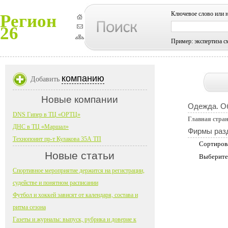
Ключевое слово или 
Регион
26
Пример: экспертиза с
компанию
Добавить
Новые компании
Одежда. О
DNS Гипер в ТЦ «ОРТЦ»
Главная стра
ДНС в ТЦ «Маршал»
Фирмы раз
Технопоинт пр-т Кулакова 35А ТП
Сортиров
Новые статьи
Выберите
Спортивное мероприятие держится на регистрации,
судействе и понятном расписании
Футбол и хоккей зависят от календаря, состава и
ритма сезона
Газеты и журналы: выпуск, рубрика и доверие к