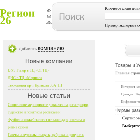
Ключевое слово или 
Регион
26
Пример: экспертиза с
компанию
Добавить
Новые компании
Товары и У
DNS Гипер в ТЦ «ОРТЦ»
Главная стра
ДНС в ТЦ «Маршал»
Технопоинт пр-т Кулакова 35А ТП
Интернет-м
Новые статьи
Одежда. Обу
Цифровые т
Спортивное мероприятие держится на регистрации,
Фирмы раз
судействе и понятном расписании
Сортиров
Футбол и хоккей зависят от календаря, состава и
Выберите
ритма сезона
Газеты и журналы: выпуск, рубрика и доверие к