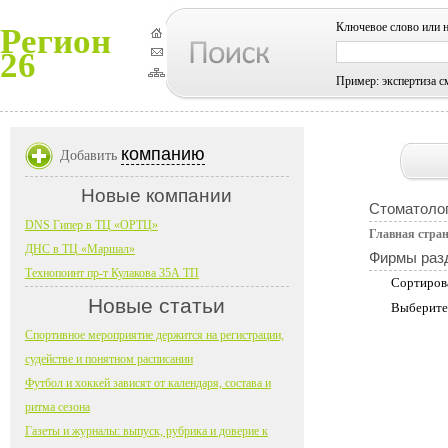
Ключевое слово или 
Регион
26
Пример: экспертиза с
компанию
Добавить
Новые компании
Стоматоло
DNS Гипер в ТЦ «ОРТЦ»
Главная стра
ДНС в ТЦ «Маршал»
Фирмы раз
Технопоинт пр-т Кулакова 35А ТП
Сортиров
Новые статьи
Выберите
Спортивное мероприятие держится на регистрации,
судействе и понятном расписании
Футбол и хоккей зависят от календаря, состава и
ритма сезона
Газеты и журналы: выпуск, рубрика и доверие к