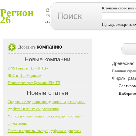
Ключевое слово или 
Регион
26
Пример: экспертиза с
компанию
Добавить
Новые компании
Древесная
DNS Гипер в ТЦ «ОРТЦ»
Главная стра
ДНС в ТЦ «Маршал»
Фирмы раз
Технопоинт пр-т Кулакова 35А ТП
Сортиров
Новые статьи
Выберите
Спортивное мероприятие держится на регистрации,
судействе и понятном расписании
Футбол и хоккей зависят от календаря, состава и
ритма сезона
Газеты и журналы: выпуск, рубрика и доверие к