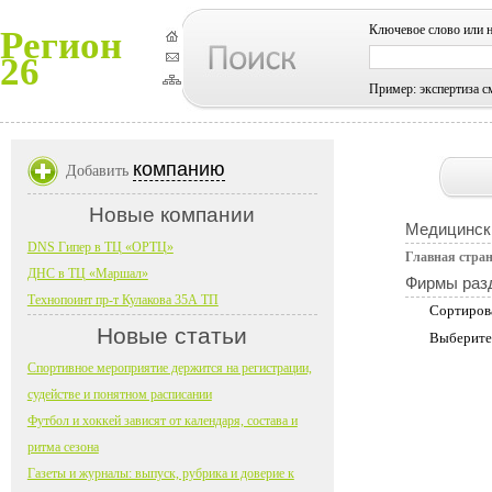
Ключевое слово или 
Регион
26
Пример: экспертиза с
компанию
Добавить
Новые компании
Медицинск
DNS Гипер в ТЦ «ОРТЦ»
Главная стра
ДНС в ТЦ «Маршал»
Фирмы раз
Технопоинт пр-т Кулакова 35А ТП
Сортиров
Новые статьи
Выберите
Спортивное мероприятие держится на регистрации,
судействе и понятном расписании
Футбол и хоккей зависят от календаря, состава и
ритма сезона
Газеты и журналы: выпуск, рубрика и доверие к