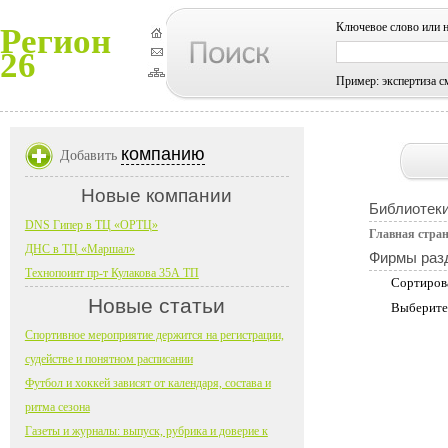
Ключевое слово или 
Регион
26
Пример: экспертиза с
компанию
Добавить
Новые компании
Библиотеки
DNS Гипер в ТЦ «ОРТЦ»
Главная стра
ДНС в ТЦ «Маршал»
Фирмы раз
Технопоинт пр-т Кулакова 35А ТП
Сортиров
Новые статьи
Выберите
Спортивное мероприятие держится на регистрации,
судействе и понятном расписании
Футбол и хоккей зависят от календаря, состава и
ритма сезона
Газеты и журналы: выпуск, рубрика и доверие к