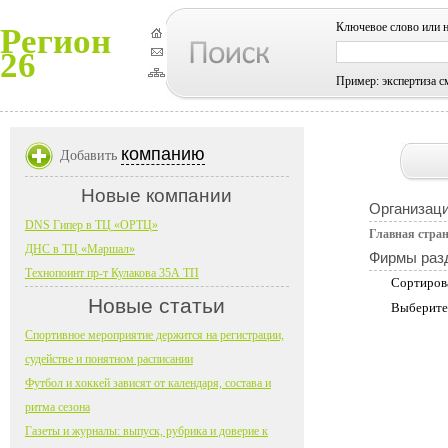
Ключевое слово или 
Регион
26
Пример: экспертиза с
компанию
Добавить
Новые компании
Организац
DNS Гипер в ТЦ «ОРТЦ»
Главная стра
ДНС в ТЦ «Маршал»
Фирмы раз
Технопоинт пр-т Кулакова 35А ТП
Сортиров
Новые статьи
Выберите
Спортивное мероприятие держится на регистрации,
судействе и понятном расписании
Футбол и хоккей зависят от календаря, состава и
ритма сезона
Газеты и журналы: выпуск, рубрика и доверие к